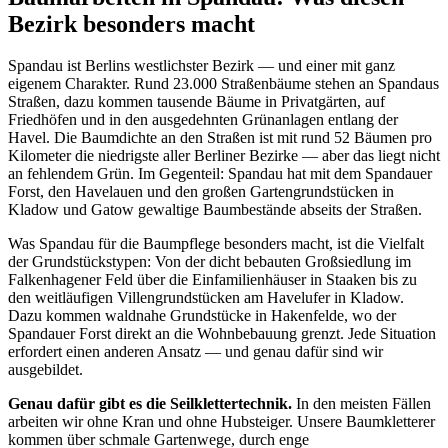
Bezirk besonders macht
Spandau ist Berlins westlichster Bezirk — und einer mit ganz
eigenem Charakter. Rund 23.000 Straßenbäume stehen an Spandaus
Straßen, dazu kommen tausende Bäume in Privatgärten, auf
Friedhöfen und in den ausgedehnten Grünanlagen entlang der
Havel. Die Baumdichte an den Straßen ist mit rund 52 Bäumen pro
Kilometer die niedrigste aller Berliner Bezirke — aber das liegt nicht
an fehlendem Grün. Im Gegenteil: Spandau hat mit dem Spandauer
Forst, den Havelauen und den großen Gartengrundstücken in
Kladow und Gatow gewaltige Baumbestände abseits der Straßen.
Was Spandau für die Baumpflege besonders macht, ist die Vielfalt
der Grundstückstypen: Von der dicht bebauten Großsiedlung im
Falkenhagener Feld über die Einfamilienhäuser in Staaken bis zu
den weitläufigen Villengrundstücken am Havelufer in Kladow.
Dazu kommen waldnahe Grundstücke in Hakenfelde, wo der
Spandauer Forst direkt an die Wohnbebauung grenzt. Jede Situation
erfordert einen anderen Ansatz — und genau dafür sind wir
ausgebildet.
Genau dafür gibt es die Seilklettertechnik.
In den meisten Fällen
arbeiten wir ohne Kran und ohne Hubsteiger. Unsere Baumkletterer
kommen über schmale Gartenwege, durch enge