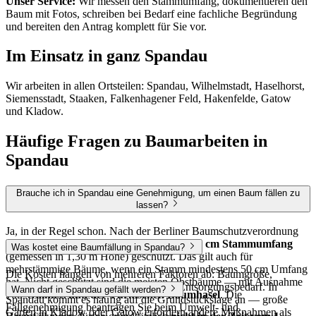
Unser Service:
Wir messen den Stammumfang, dokumentieren den
Baum mit Fotos, schreiben bei Bedarf eine fachliche Begründung
und bereiten den Antrag komplett für Sie vor.
Im Einsatz in ganz Spandau
Wir arbeiten in allen Ortsteilen: Spandau, Wilhelmstadt, Haselhorst,
Siemensstadt, Staaken, Falkenhagener Feld, Hakenfelde, Gatow
und Kladow.
Häufige Fragen zu Baumarbeiten in
Spandau
Brauche ich in Spandau eine Genehmigung, um einen Baum fällen zu
lassen?
Ja, in der Regel schon. Nach der Berliner Baumschutzverordnung
sind alle Laubbäume und Waldkiefern ab
80 cm Stammumfang
Was kostet eine Baumfällung in Spandau?
(gemessen in 1,30 m Höhe) geschützt. Das gilt auch für
mehrstämmige Bäume, wenn ein Stamm mindestens 50 cm Umfang
Die Kosten hängen von mehreren Faktoren ab: Baumgröße,
hat. Nicht geschützt sind die meisten Obstbäume — mit Ausnahme
Baumart, Zugänglichkeit, Umfeld und Entsorgungsbedarf. In
Wann darf in Spandau gefällt werden?
von
Walnuss und der Türkischen Baumhasel
. Die
Spandau kommt es häufig auf die Grundstückslage an — große
Fällgenehmigung beantragen Sie beim Umwelt- und
Gärten in Kladow oder Gatow erfordern andere Maßnahmen als