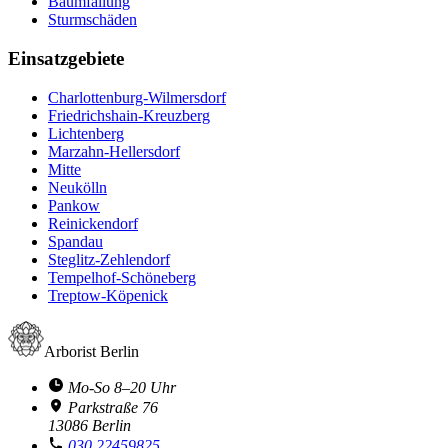
Baumfällung
Sturmschäden
Einsatzgebiete
Charlottenburg-Wilmersdorf
Friedrichshain-Kreuzberg
Lichtenberg
Marzahn-Hellersdorf
Mitte
Neukölln
Pankow
Reinickendorf
Spandau
Steglitz-Zehlendorf
Tempelhof-Schöneberg
Treptow-Köpenick
Arborist Berlin
Mo-So 8–20 Uhr
Parkstraße 76
13086 Berlin
030 22459825