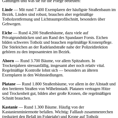
Gattungen und was sie für die Pflege bedeuten:
Linde
— Mit rund 7.400 Exemplaren der häufigste Straßenbaum im
Bezirk. Linden sind robust, brauchen aber regelmäßige
Totholzentfernung und Lichtraumprofilschnitt, besonders über
Gehwegen.
Eiche
— Rund 4.200 Straßenbäume, dazu viele auf
Privatgrundstücken und am Rand des Spandauer Forsts. Eichen
bilden schweres Totholz und brauchen regelmäßige Kronenpflege.
Die Stieleichen an der Radelandstraße nahe der Polizeidirektion
gehören zu den imposantesten im Bezirk.
Ahorn
— Rund 3.700 Bäume, vor allem Spitzahorn. In
Trockenjahren stressanfällig, insgesamt aber noch relativ vital.
Regelmäßige Kontrolle lohnt sich — besonders an älteren
Exemplaren in den Wohnsiedlungen.
Platane
— Rund 1.800 Straßenbäume, vor allem in der Altstadt und
den breiteren Straßen von Wilhelmstadt. Platanen vertragen Hitze
und Trockenheit gut, bilden aber große Kronen, die regelmäßigen
Schnitt brauchen.
Kastanie
— Rund 1.300 Bäume. Häufig von der
Kastanienminiermotte befallen. Wichtig: Falllaub zusammenrechen
(reduziert den Befall im Folgejahr) und Krone auf Totholz