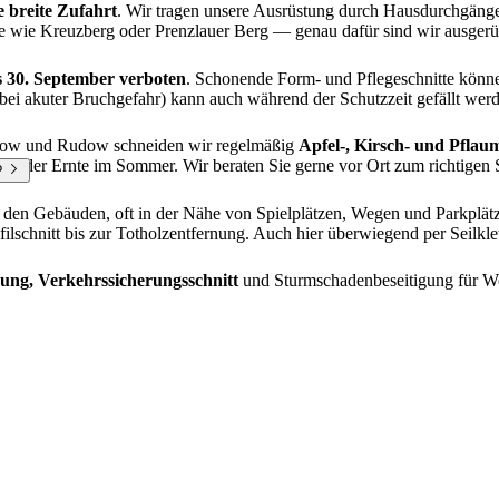
 breite Zufahrt
. Wir tragen unsere Ausrüstung durch Hausdurchgänge,
 wie Kreuzberg oder Prenzlauer Berg — genau dafür sind wir ausgerüs
s 30. September verboten
. Schonende Form- und Pflegeschnitte können
bei akuter Bruchgefahr) kann auch während der Schutzzeit gefällt wer
uckow und Rudow schneiden wir regelmäßig
Apfel-, Kirsch- und Pfla
ch der Ernte im Sommer. Wir beraten Sie gerne vor Ort zum richtigen 
?
 den Gebäuden, oft in der Nähe von Spielplätzen, Wegen und Parkplätz
schnitt bis zur Totholzentfernung. Auch hier überwiegend per Seilkle
ung, Verkehrssicherungsschnitt
und Sturmschadenbeseitigung für W