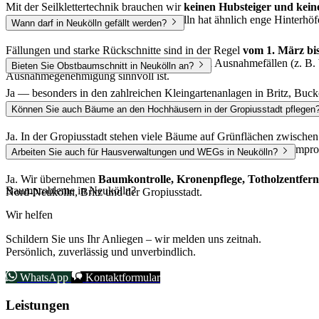
Mit der Seilklettertechnik brauchen wir
keinen Hubsteiger und keine
Zugang zum Baum selbst. Nord-Neukölln hat ähnlich enge Hinterhöfe
Wann darf in Neukölln gefällt werden?
Fällungen und starke Rückschnitte sind in der Regel
vom 1. März bi
ist eine Fällung mit Genehmigung möglich. In Ausnahmefällen (z. B. 
Bieten Sie Obstbaumschnitt in Neukölln an?
Ausnahmegenehmigung sinnvoll ist.
Ja — besonders in den zahlreichen Kleingartenanlagen in Britz, B
wie Apfel und Birne im Winter, Steinobst wie Kirsche und Pflaume na
Können Sie auch Bäume an den Hochhäusern in der Gropiusstadt pflegen
Ja. In der Gropiusstadt stehen viele Bäume auf Grünflächen zwischen
Hausverwaltungen
— von der Kronenpflege über den Lichtraumprofil
Arbeiten Sie auch für Hausverwaltungen und WEGs in Neukölln?
Ja. Wir übernehmen
Baumkontrolle, Kronenpflege, Totholzentfern
Baumprobleme in Neukölln?
Nord-Neukölln, Britz und der Gropiusstadt.
Wir helfen
Schildern Sie uns Ihr Anliegen – wir melden uns zeitnah.
Persönlich, zuverlässig und unverbindlich.
WhatsApp
Kontaktformular
Leistungen