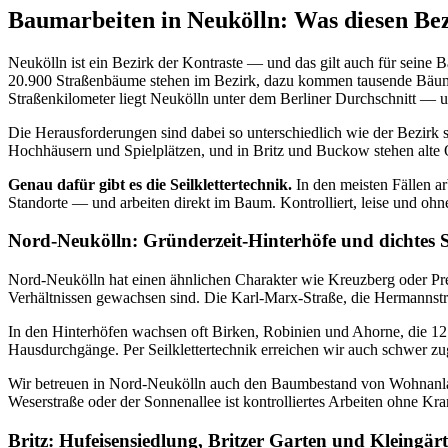
Baumarbeiten in Neukölln: Was diesen Be
Neukölln ist ein Bezirk der Kontraste — und das gilt auch für seine
20.900 Straßenbäume stehen im Bezirk, dazu kommen tausende Bäume
Straßenkilometer liegt Neukölln unter dem Berliner Durchschnitt — u
Die Herausforderungen sind dabei so unterschiedlich wie der Bezirk
Hochhäusern und Spielplätzen, und in Britz und Buckow stehen alte
Genau dafür gibt es die Seilklettertechnik.
In den meisten Fällen 
Standorte — und arbeiten direkt im Baum. Kontrolliert, leise und oh
Nord-Neukölln: Gründerzeit-Hinterhöfe und dichtes S
Nord-Neukölln hat einen ähnlichen Charakter wie Kreuzberg oder Pr
Verhältnissen gewachsen sind. Die Karl-Marx-Straße, die Hermannstr
In den Hinterhöfen wachsen oft Birken, Robinien und Ahorne, die 1
Hausdurchgänge. Per Seilklettertechnik erreichen wir auch schwer z
Wir betreuen in Nord-Neukölln auch den Baumbestand von Wohnanla
Weserstraße oder der Sonnenallee ist kontrolliertes Arbeiten ohne Kra
Britz: Hufeisensiedlung, Britzer Garten und Kleingär