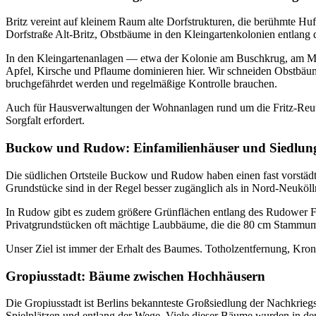
Britz vereint auf kleinem Raum alte Dorfstrukturen, die berühmte Hu
Dorfstraße Alt-Britz, Obstbäume in den Kleingartenkolonien entlan
In den Kleingartenanlagen — etwa der Kolonie am Buschkrug, am Ma
Apfel, Kirsche und Pflaume dominieren hier. Wir schneiden Obstbäum
bruchgefährdet werden und regelmäßige Kontrolle brauchen.
Auch für Hausverwaltungen der Wohnanlagen rund um die Fritz-Reute
Sorgfalt erfordert.
Buckow und Rudow: Einfamilienhäuser und Siedlung
Die südlichen Ortsteile Buckow und Rudow haben einen fast vorstädti
Grundstücke sind in der Regel besser zugänglich als in Nord-Neuköl
In Rudow gibt es zudem größere Grünflächen entlang des Rudower Fl
Privatgrundstücken oft mächtige Laubbäume, die die 80 cm Stammumf
Unser Ziel ist immer der Erhalt des Baumes. Totholzentfernung, Kron
Gropiusstadt: Bäume zwischen Hochhäusern
Die Gropiusstadt ist Berlins bekannteste Großsiedlung der Nachkrie
Spielplätzen und entlang der Wege. Viele dieser Bäume wurden in de