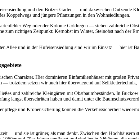
feisensiedlung und den Britzer Garten — und dazwischen Dutzende Klein
g des Koppelwegs und jüngere Pflanzungen in den Wohnsiedlungen.
rienfelder Weg oder der Kolonie Goldregen — stehen zahlreiche Obst
e zum richtigen Zeitpunkt: Kernobst im Winter, Steinobst nach der Er
r-Allee und in der Hufeisensiedlung sind wir im Einsatz — hier ist B
sgebiete
schen Charakter. Hier dominieren Einfamilienhäuser mit großen Privatg
ln — trotzdem setzen wir auch hier überwiegend auf Seilklettertechni
ießes und zahlreiche Kleingärten mit Obstbaumbeständen. In Buckow i
ang längst überschritten haben und damit unter die Baumschutzverord
enpflege und Kronensicherung können die Verkehrssicherheit wiederhers
gszeit — und sie ist grüner, als man denkt. Zwischen den Hochhäusern 
n 1960er und 70er Jahren gepflanzt und sind heute Altbäume, die regel