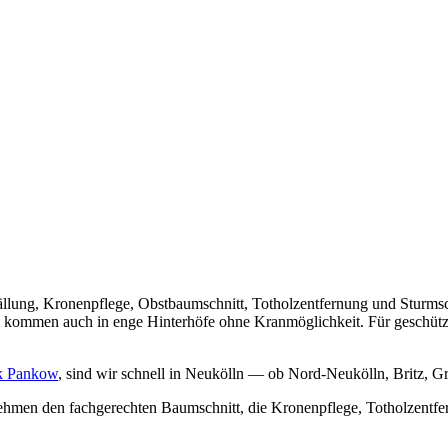
ällung, Kronenpflege, Obstbaumschnitt, Totholzentfernung und Stur
 und kommen auch in enge Hinterhöfe ohne Kranmöglichkeit. Für gesch
k Pankow
, sind wir schnell in Neukölln — ob Nord-Neukölln, Britz, G
hmen den fachgerechten Baumschnitt, die Kronenpflege, Totholzentf