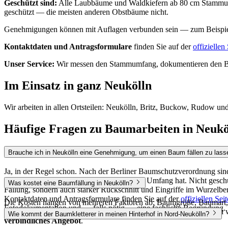
Geschützt sind:
Alle Laubbäume und Waldkiefern ab 80 cm Stammum
geschützt — die meisten anderen Obstbäume nicht.
Genehmigungen können mit Auflagen verbunden sein — zum Beispie
Kontaktdaten und Antragsformulare
finden Sie auf der
offizielle
Unser Service:
Wir messen den Stammumfang, dokumentieren den Baum
Im Einsatz in ganz Neukölln
Wir arbeiten in allen Ortsteilen: Neukölln, Britz, Buckow, Rudow und
Häufige Fragen zu Baumarbeiten in Neukö
Brauche ich in Neukölln eine Genehmigung, um einen Baum fällen zu lass
Ja, in der Regel schon. Nach der Berliner Baumschutzverordnung si
Bäume, wenn ein Stamm mindestens 50 cm Umfang hat. Nicht gesch
Was kostet eine Baumfällung in Neukölln?
Fällung, sondern auch starker Rückschnitt und Eingriffe im Wurzel
Kontaktdaten und Antragsformulare finden Sie auf der
offiziellen S
Die Kosten hängen von mehreren Faktoren ab: Baumgröße, Baumart, Z
Fotodokumentation und — falls nötig — eine fachliche Begründung.
weil wir überwiegend per Seilklettertechnik arbeiten. Deshalb gebe
Wie kommt der Baumkletterer in meinen Hinterhof in Nord-Neukölln?
verbindliches Angebot
.