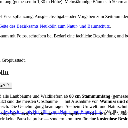
fang (gemessen in 1,30 m Höhe). Mehrstämmige Bäume ab 50 cm an e
l Ersatzpflanzung, Ausgleichsabgabe oder Vorgaben zum Zeitraum d
n Seite des Bezirksamts Neukölln zum Natur- und Baumschutz
.
 mit Fotos, schreiben bei Bedarf eine fachliche Begründung und bere
 Gropiusstadt.
lln
en?
nd alle Laubbäume und Waldkiefern ab
80 cm Stammumfang
(gemessen
ützt sind die meisten Obstbäume — mit Ausnahme von
Walnuss und 
bereich. Die Genehmigung beantragen Sie beim Umwelt- und Naturschutz
eite des Bezirksamts Neukölln zum Natur- und Baumschutz
. Wir überne
ugänglichkeit, Umfeld und Entsorgungsbedarf. Gerade in den Neuköll
n wir keine Pauschalpreise — sondern kommen für eine
kostenlose Besi