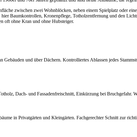
rünfläche zwischen zwei Wohnblöcken, neben einem Spielplatz oder eine
ier Baumkontrollen, Kronenpflege, Totholzentfernung und den Lichtrau
en oft ohne Kran und ohne Hubsteiger.
 an Gebäuden und über Dächern. Kontrolliertes Ablassen jedes Stammst
holz, Dach- und Fassadenfreischnitt, Einkürzung bei Bruchgefahr. Wi
tbäume in Privatgärten und Kleingärten. Fachgerechter Schnitt zur rich