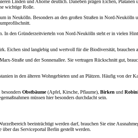
ieren Linden und Ahorne deutlich. Daneben prägen Eichen, Platanen u
e wichtige Rolle.
m in Neukölln. Besonders an den großen Straßen in Nord-Neukölln und
umprofilschnitt.
In den Gründerzeitvierteln von Nord-Neukölln steht er in vielen Hint
. Eichen sind langlebig und wertvoll für die Biodiversität, brauchen 
arx-Straße und der Sonnenallee. Sie vertragen Rückschnitt gut, brau
nien in den älteren Wohngebieten und an Plätzen. Häufig von der Ka
en besonders
Obstbäume
(Apfel, Kirsche, Pflaume),
Birken
und
Robin
Pflegemaßnahmen müssen hier besonders durchdacht sein.
m Wurzelbereich beeinträchtigt werden darf, brauchen Sie eine Ausnah
über das Serviceportal Berlin gestellt werden.