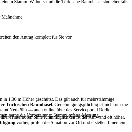
inem Stamm. Walnuss und die Türkische Baumhasel sind ebenfalls
er Maßnahme.
iten den Antrag komplett für Sie vor.
 in 1,30 m Höhe) geschützt. Das gilt auch für mehrstämmige
der Türkischen Baumhasel
. Genehmigungspflichtig ist nicht nur die
amt Neukölln — auch online über das Serviceportal Berlin.
hmen gerne die Vorbereitung: Stammumfang-Messung,
ner Hinterhöfen ohne Kranmöglichkeit ist der Aufwand oft höher,
chtigung
vorbei, prüfen die Situation vor Ort und erstellen Ihnen ein