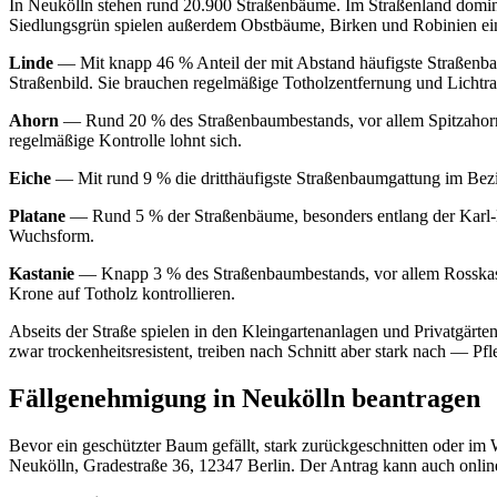
In Neukölln stehen rund 20.900 Straßenbäume. Im Straßenland domin
Siedlungsgrün spielen außerdem Obstbäume, Birken und Robinien ein
Linde
— Mit knapp 46 % Anteil der mit Abstand häufigste Straßenbau
Straßenbild. Sie brauchen regelmäßige Totholzentfernung und Lichtra
Ahorn
— Rund 20 % des Straßenbaumbestands, vor allem Spitzahorn. 
regelmäßige Kontrolle lohnt sich.
Eiche
— Mit rund 9 % die dritthäufigste Straßenbaumgattung im Bezirk
Platane
— Rund 5 % der Straßenbäume, besonders entlang der Karl-M
Wuchsform.
Kastanie
— Knapp 3 % des Straßenbaumbestands, vor allem Rosskasta
Krone auf Totholz kontrollieren.
Abseits der Straße spielen in den Kleingartenanlagen und Privatgärt
zwar trockenheitsresistent, treiben nach Schnitt aber stark nach — 
Fällgenehmigung in Neukölln beantragen
Bevor ein geschützter Baum gefällt, stark zurückgeschnitten oder i
Neukölln, Gradestraße 36, 12347 Berlin. Der Antrag kann auch online 