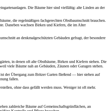
gartenanlagen. Die Bäume hier sind vielfältig: alte Linden an der
bäume, die regelmäßigen fachgerechten Obstbaumschnitt brauchen.
nte. Daneben wachsen Birken und Kiefern, die im Alter
aumschnitt an denkmalgeschützten Gebäuden gefragt, der besondere
ärten, in denen oft alte Obstbäume, Birken und Kiefern stehen. Die
k, weil viele Bäume nah an Gebäuden, Zäunen oder Garagen stehen.
st der Übergang zum Britzer Garten fließend — hier stehen auf
nung fallen.
tellen, ohne dass gefällt werden muss. Weniger ist oft mehr.
stehen zahlreiche Bäume auf Gemeinschaftsgrünflächen, an
mäßige Kontrolle und Pflege brauchen.