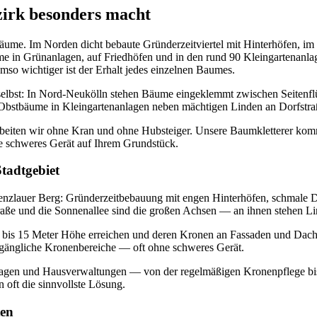
zirk besonders macht
 Bäume. Im Norden dicht bebaute Gründerzeitviertel mit Hinterhöfen, i
 in Grünanlagen, auf Friedhöfen und in den rund 90 Kleingartenanla
mso wichtiger ist der Erhalt jedes einzelnen Baumes.
 selbst: In Nord-Neukölln stehen Bäume eingeklemmt zwischen Seitenf
 Obstbäume in Kleingartenanlagen neben mächtigen Linden an Dorfstra
arbeiten wir ohne Kran und ohne Hubsteiger. Unsere Baumkletterer k
ne schweres Gerät auf Ihrem Grundstück.
tadtgebiet
enzlauer Berg: Gründerzeitbebauung mit engen Hinterhöfen, schmale 
aße und die Sonnenallee sind die großen Achsen — an ihnen stehen Li
2 bis 15 Meter Höhe erreichen und deren Kronen an Fassaden und Dach
ugängliche Kronenbereiche — oft ohne schweres Gerät.
gen und Hausverwaltungen — von der regelmäßigen Kronenpflege bis 
n oft die sinnvollste Lösung.
ten