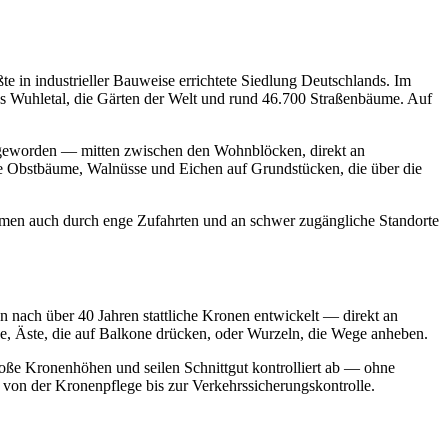
 in industrieller Bauweise errichtete Siedlung Deutschlands. Im
as Wuhletal, die Gärten der Welt und rund 46.700 Straßenbäume. Auf
g geworden — mitten zwischen den Wohnblöcken, direkt an
ße Obstbäume, Walnüsse und Eichen auf Grundstücken, die über die
mmen auch durch enge Zufahrten und an schwer zugängliche Standorte
nach über 40 Jahren stattliche Kronen entwickelt — direkt an
, Äste, die auf Balkone drücken, oder Wurzeln, die Wege anheben.
oße Kronenhöhen und seilen Schnittgut kontrolliert ab — ohne
on der Kronenpflege bis zur Verkehrssicherungskontrolle.