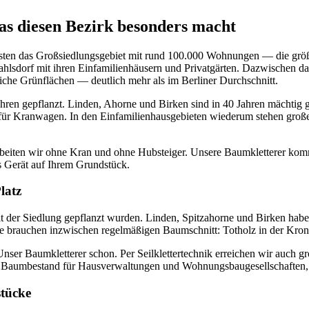
s diesen Bezirk besonders macht
sten das Großsiedlungsgebiet mit rund 100.000 Wohnungen — die größte
hlsdorf mit ihren Einfamilienhäusern und Privatgärten. Dazwischen d
liche Grünflächen — deutlich mehr als im Berliner Durchschnitt.
ahren gepflanzt. Linden, Ahorne und Birken sind in 40 Jahren mächti
g für Kranwagen. In den Einfamilienhausgebieten wiederum stehen gro
rbeiten wir ohne Kran und ohne Hubsteiger. Unsere Baumkletterer ko
s Gerät auf Ihrem Grundstück.
latz
er Siedlung gepflanzt wurden. Linden, Spitzahorne und Birken haben 
 brauchen inzwischen regelmäßigen Baumschnitt: Totholz in der Krone
r Baumkletterer schon. Per Seilklettertechnik erreichen wir auch gr
 Baumbestand für Hausverwaltungen und Wohnungsbaugesellschaften, v
stücke