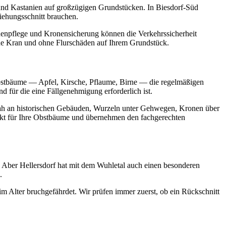
und Kastanien auf großzügigen Grundstücken. In Biesdorf-Süd
ehungsschnitt brauchen.
onenpflege und Kronensicherung können die Verkehrssicherheit
ohne Kran und ohne Flurschäden auf Ihrem Grundstück.
bstbäume — Apfel, Kirsche, Pflaume, Birne — die regelmäßigen
für die eine Fällgenehmigung erforderlich ist.
ah an historischen Gebäuden, Wurzeln unter Gehwegen, Kronen über
tpunkt für Ihre Obstbäume und übernehmen den fachgerechten
 Aber Hellersdorf hat mit dem Wuhletal auch einen besonderen
.
 Alter bruchgefährdet. Wir prüfen immer zuerst, ob ein Rückschnitt