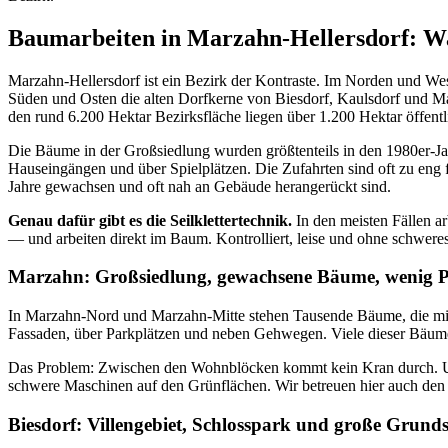
Baumarbeiten in Marzahn-Hellersdorf: Wa
Marzahn-Hellersdorf ist ein Bezirk der Kontraste. Im Norden und We
Süden und Osten die alten Dorfkerne von Biesdorf, Kaulsdorf und Ma
den rund 6.200 Hektar Bezirksfläche liegen über 1.200 Hektar öffent
Die Bäume in der Großsiedlung wurden größtenteils in den 1980er-J
Hauseingängen und über Spielplätzen. Die Zufahrten sind oft zu en
Jahre gewachsen und oft nah an Gebäude herangerückt sind.
Genau dafür gibt es die Seilklettertechnik.
In den meisten Fällen a
— und arbeiten direkt im Baum. Kontrolliert, leise und ohne schwere
Marzahn: Großsiedlung, gewachsene Bäume, wenig P
In Marzahn-Nord und Marzahn-Mitte stehen Tausende Bäume, die mit d
Fassaden, über Parkplätzen und neben Gehwegen. Viele dieser Bäume
Das Problem: Zwischen den Wohnblöcken kommt kein Kran durch. Unse
schwere Maschinen auf den Grünflächen. Wir betreuen hier auch den
Biesdorf: Villengebiet, Schlosspark und große Grund