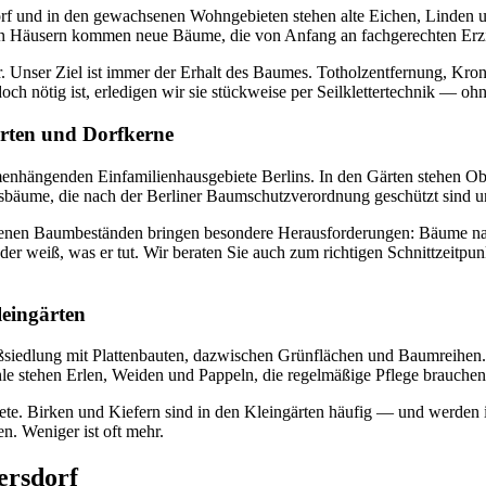
dorf und in den gewachsenen Wohngebieten stehen alte Eichen, Linden 
n Häusern kommen neue Bäume, die von Anfang an fachgerechten Erzi
r. Unser Ziel ist immer der Erhalt des Baumes. Totholzentfernung, Kr
doch nötig ist, erledigen wir sie stückweise per Seilklettertechnik — 
ärten und Dorfkerne
enhängenden Einfamilienhausgebiete Berlins. In den Gärten stehen O
ume, die nach der Berliner Baumschutzverordnung geschützt sind und 
hsenen Baumbeständen bringen besondere Herausforderungen: Bäume n
, der weiß, was er tut. Wir beraten Sie auch zum richtigen Schnittzei
eingärten
ßsiedlung mit Plattenbauten, dazwischen Grünflächen und Baumreihen.
hle stehen Erlen, Weiden und Pappeln, die regelmäßige Pflege brauchen
e. Birken und Kiefern sind in den Kleingärten häufig — und werden im
n. Weniger ist oft mehr.
ersdorf