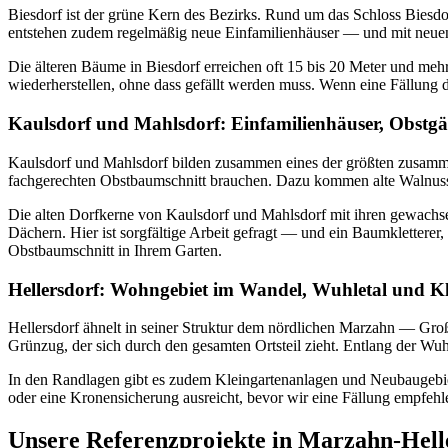
Biesdorf ist der grüne Kern des Bezirks. Rund um das Schloss Bies
entstehen zudem regelmäßig neue Einfamilienhäuser — und mit neue
Die älteren Bäume in Biesdorf erreichen oft 15 bis 20 Meter und meh
wiederherstellen, ohne dass gefällt werden muss. Wenn eine Fällung 
Kaulsdorf und Mahlsdorf: Einfamilienhäuser, Obstg
Kaulsdorf und Mahlsdorf bilden zusammen eines der größten zusamm
fachgerechten Obstbaumschnitt brauchen. Dazu kommen alte Walnussbä
Die alten Dorfkerne von Kaulsdorf und Mahlsdorf mit ihren gewac
Dächern. Hier ist sorgfältige Arbeit gefragt — und ein Baumkletterer
Obstbaumschnitt in Ihrem Garten.
Hellersdorf: Wohngebiet im Wandel, Wuhletal und Kl
Hellersdorf ähnelt in seiner Struktur dem nördlichen Marzahn — Gro
Grünzug, der sich durch den gesamten Ortsteil zieht. Entlang der Wu
In den Randlagen gibt es zudem Kleingartenanlagen und Neubaugebiet
oder eine Kronensicherung ausreicht, bevor wir eine Fällung empfehle
Unsere Referenzprojekte in Marzahn-Hell